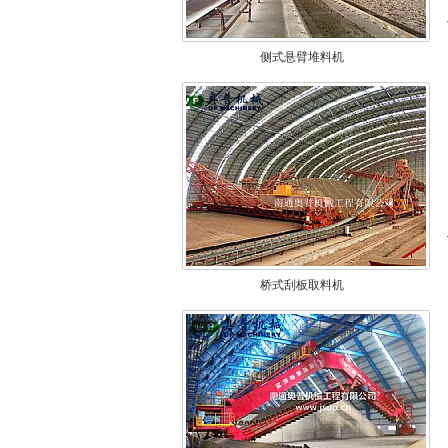
侧式悬臂堆料机
桥式刮板取料机