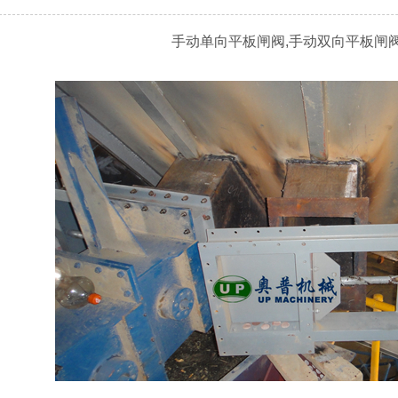
点
[25-06-06]
手动单向平板闸阀,手动双向平板闸阀SLV
些
[25-04-24]
用
[25-03-20]
了解吗
[25-02-17]
[24-12-31]
用领域
[24-11-26]
的优势特点
[25-12-17]
[25-11-19]
组成及操作使用流程
[25-09-18]
，超实用！
[25-07-24]
点
[25-06-06]