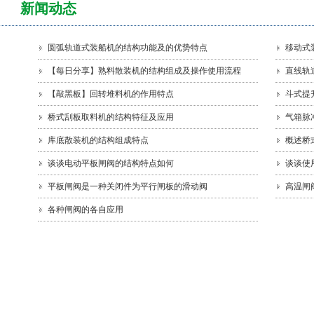
新闻动态
圆弧轨道式装船机的结构功能及的优势特点
移动式
【每日分享】熟料散装机的结构组成及操作使用流程
直线轨
【敲黑板】回转堆料机的作用特点
斗式提
桥式刮板取料机的结构特征及应用
气箱脉
库底散装机的结构组成特点
概述桥
谈谈电动平板闸阀的结构特点如何
谈谈使
平板闸阀是一种关闭件为平行闸板的滑动阀
高温闸
各种闸阀的各自应用