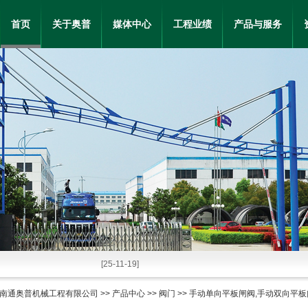
首页
关于奥普
媒体中心
工程业绩
产品与服务
的优势特点
[25-12-17]
[25-11-19]
组成及操作使用流程
[25-09-18]
南通奥普机械工程有限公司
>>
产品中心
>>
阀门
>> 手动单向平板闸阀,手动双向平板闸阀S
，超实用！
[25-07-24]