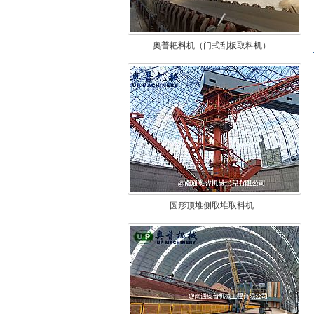
奥普耙料机（门式刮板取料机）
圆形顶堆侧取堆取料机