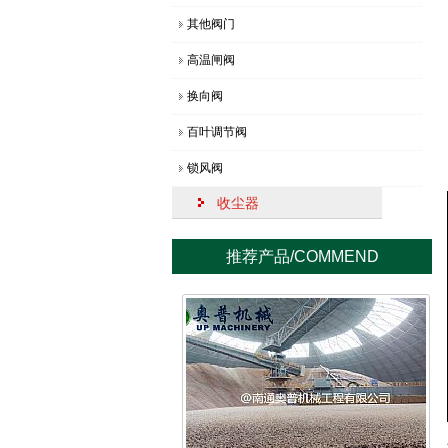
其他阀门
高温闸阀
换向阀
百叶调节阀
锁风阀
收尘器
推荐产品
/COMMEND