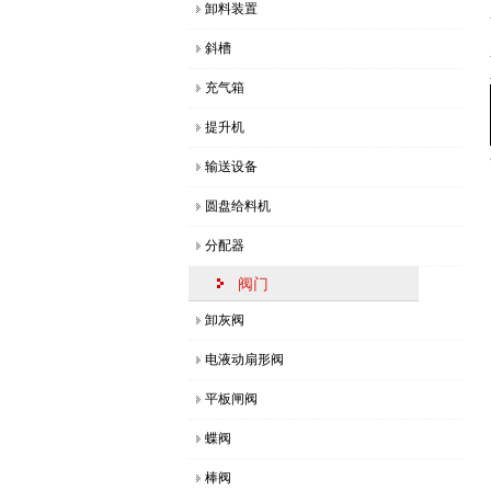
斗式提升机的维护检修事项有哪
卸料装置
斜槽
桥式刮板取料机的结构特征及应
充气箱
气箱脉冲袋收尘器的结构组成，
提升机
库底散装机的结构组成特点
输送设备
概述桥式刮板取料机的特点及应
圆盘给料机
分配器
阀门
卸灰阀
电液动扇形阀
平板闸阀
蝶阀
棒阀