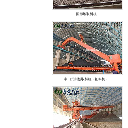
圆形堆取料机
半门式刮板取料机（耙料机）