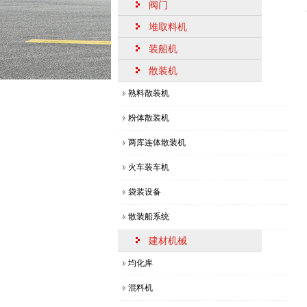
阀门
【敲黑板】回转堆料机的作用特
堆取料机
装船机
斗式提升机的维护检修事项有哪
散装机
桥式刮板取料机的结构特征及应
熟料散装机
气箱脉冲袋收尘器的结构组成，
粉体散装机
库底散装机的结构组成特点
两库连体散装机
概述桥式刮板取料机的特点及应
火车装车机
圆弧轨道式装船机的结构功能及
袋装设备
移动式装船机的四大特点​与用途
散装船系统
【每日分享】熟料散装机的结构
建材机械
直线轨道装船机的性能特点解读
均化库
【敲黑板】回转堆料机的作用特
混料机