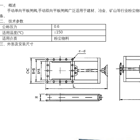
些
[25-04-24]
一、
概述
手动单向平板闸阀,手动双向平板闸阀广泛适用于建材、冶金、矿山等行业粉尘
用
[25-03-20]
备。
二、
技术参数
了解吗
[25-02-17]
0.6
公称压力
≤
150
适用温度
(
℃
)
[24-12-31]
适用介质
粉尘物料
三、外形及安装尺寸
用领域
[24-11-26]