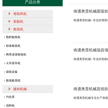
产品分类
奥普机械：一批堆取料机发货了！
[2
南通奥普机械圆弧
堆取料机
什么是侧式刮板取料机，日常​维护检修规程
[1
南通奥普机械--专业的堆
装船机
圆弧轨道式装船机的结构功能及的优势特点
[2
散装机
移动式装船机的四大特点​与用途
[2
熟料散装机
【每日分享】熟料散装机的结构组成及操作使用流程
[2
粉体散装机
南通奥普机械瑞昌
直线轨道装船机的性能特点解读，超实用！
[2
两库连体散装机
南通奥普机械--专业的装
【敲黑板】回转堆料机的作用特点
[2
火车装车机
奥普机械一批定制堆取料机顺利交付发运
[2
袋装设备
关于我单位申报2025年度江苏省科学技术奖的公示
[2
散装船系统
南通奥普机械直线
建材机械
【划重点】回转堆料机的原理作用与操作要点
[1
均化库
南通奥普机械专业生产装
奥普机械：一批堆取料机发货了！
[2
混料机
什么是侧式刮板取料机，日常​维护检修规程
[1