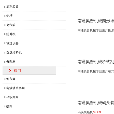
卸料装置
圆弧轨道式装船机的结构功能及的优势特点
[2
斜槽
移动式装船机的四大特点​与用途
[2
南通奥普机械圆形
充气箱
【每日分享】熟料散装机的结构组成及操作使用流程
[2
南通奥普机械专业生产圆
提升机
直线轨道装船机的性能特点解读，超实用！
[2
输送设备
【敲黑板】回转堆料机的作用特点
[2
圆盘给料机
南通奥普机械桥式
分配器
阀门
南通奥普机械专业生产桥
卸灰阀
电液动扇形阀
平板闸阀
南通奥普机械码头
蝶阀
码头装船机
MORE