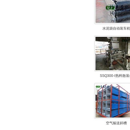
水泥袋自动装车
SSQ300-Ⅰ熟料散
空气输送斜槽