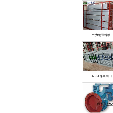
气力输送斜槽
BZ- Ⅰ/Ⅱ棒条闸门